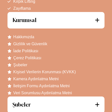
Kirpik Lifting
Zayıflama
Kurumsal
Hakkımızda
Gizlilik ve Güvenlik
İade Politikası
Çerez Politikası
Şubeler
Kişisel Verilerin Korunması (KVKK)
Kamera Aydınlatma Metni
İletişim Formu Aydınlatma Metni
Veri Sorumlusu Aydınlatma Metni
Şubeler