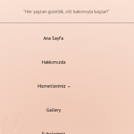
"Değişim başlasın, sağlıklı yaşam yolculuğunuz burada!"
"Güvenle pürüzsüz bir cilt İçin, şimdi epilasyon zamanı!"
"Her yaştan güzellik, cilt bakımıyla başlar!"
Yeni Yılda Size Özel Fiyatlar
Ana Sayfa
Hakkımızda
Hizmetlerimiz
Gallery
pilasyon
Şubelerimiz