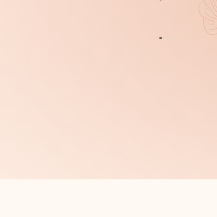
Cilt Bakımı
Kalıcı Makyaj
Altın Oran Kaş
Kirpik Lifting
Zayıflama