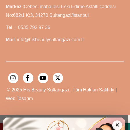
Merkez
:Cebeci mahallesi Eski Edirne Asfaltı caddesi
No:682/1 K:3, 34270 Sultangazi/İstanbul
Tel
: 0535 792 97 36
Mail
: info@hisbeautysultangazi.com.tr
© 2025
His Beauty Sultangazi.
Tüm Hakları Saklıdır
|
Web Tasarım
×
Telefon
WhatsApp