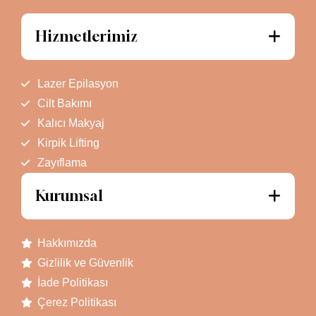
Hizmetlerimiz
Lazer Epilasyon
Cilt Bakımı
Kalıcı Makyaj
Kirpik Lifting
Zayıflama
Kurumsal
Hakkımızda
Gizlilik ve Güvenlik
İade Politikası
Çerez Politikası