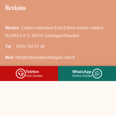
İletişim
Merkez
:Cebeci mahallesi Eski Edirne Asfaltı caddesi
No:682/1 K:3, 34270 Sultangazi/İstanbul
Tel
: 0535 792 97 36
Mail
: info@hisbeautysultangazi.com.tr
Telefon
WhatsApp
Hızlı Destek
Online Destek
© 2025
His Beauty Sultangazi.
Tüm Hakları Saklıdır
|
Web Tasarım