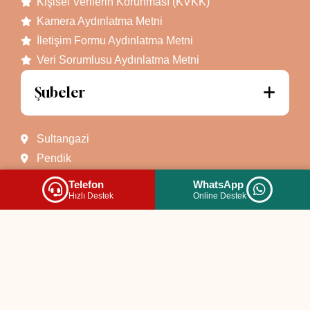
Kişisel Verilerin Korunması (KVKK)
Kamera Aydınlatma Metni
İletişim Formu Aydınlatma Metni
Veri Sorumlusu Aydınlatma Metni
Şubeler
Sultangazi
Pendik
Ümraniye
Telefon
WhatsApp
Hızlı Destek
Online Destek
Darıca
Körfez
Körfez Plus
İzmit
Sakarya
İletişim