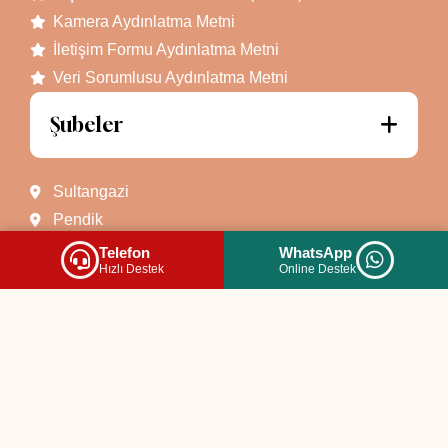
Kamera Aydınlatma Metni
İletişim Formu Aydınlatma Metni
Veri Sorumlusu Aydınlatma Metni
Şubeler
Sultangazi
Pendik
Ümraniye
Telefon
WhatsApp
Hızlı Destek
Online Destek
Darıca
Körfez
Körfez Plus
İzmit
Sakarya
İletişim