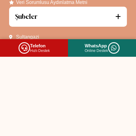
Veri Sorumlusu Aydınlatma Metni
Şubeler
Sultangazi
Pendik
Telefon
WhatsApp
Hızlı Destek
Online Destek
Ümraniye
Darıca
Körfez
Körfez Plus
İzmit
Sakarya
İletişim
Merkez
:Cebeci mahallesi Eski Edirne Asfaltı caddesi